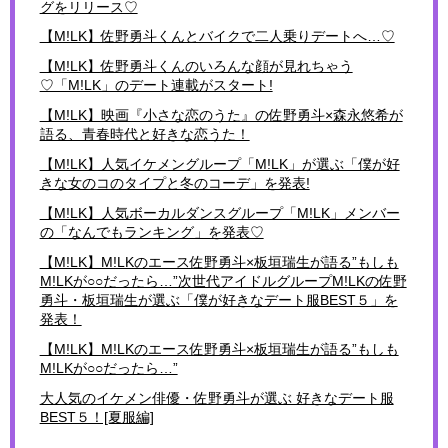
グをリリース♡
【M!LK】佐野勇斗くんとバイクで二人乗りデートへ…♡
【M!LK】佐野勇斗くんのいろんな顔が見れちゃう
♡「M!LK」のデート連載がスタート!
【M!LK】映画『小さな恋のうた』の佐野勇斗×森永悠希が
語る、青春時代と好きな恋うた！
【M!LK】人気イケメングループ「M!LK」が選ぶ「僕が好
きな女のコのタイプと冬のコーデ」を発表!
【M!LK】人気ボーカルダンスグループ「M!LK」メンバー
の「なんでもランキング」を発表♡
【M!LK】M!LKのエース佐野勇斗×板垣瑞生が語る”もしも
M!LKが○○だったら…”次世代アイドルグループM!LKの佐野
勇斗・板垣瑞生が選ぶ「僕が好きなデート服BEST５」を
発表！
【M!LK】M!LKのエース佐野勇斗×板垣瑞生が語る”もしも
M!LKが○○だったら…”
大人気のイケメン俳優・佐野勇斗が選ぶ 好きなデート服
BEST５！[夏服編]