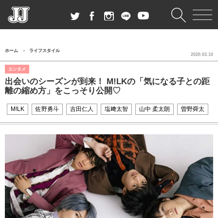
ホーム
ライフスタイル
2020.03.10
エンタメ
出会いのシーズンが到来！ M!LKの「気になる子との距
離の縮め方」をこっそり公開♡
M!LK
佐野勇斗
吉田仁人
塩﨑太智
山中 柔太朗
曽野舜太