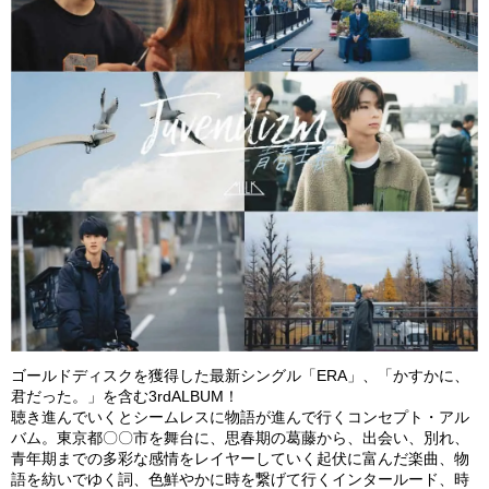
ゴールドディスクを獲得した最新シングル「ERA」、「かすかに、
君だった。」を含む3rdALBUM！
聴き進んでいくとシームレスに物語が進んで行くコンセプト・アル
バム。東京都〇〇市を舞台に、思春期の葛藤から、出会い、別れ、
青年期までの多彩な感情をレイヤーしていく起伏に富んだ楽曲、物
語を紡いでゆく詞、色鮮やかに時を繋げて行くインタールード、時