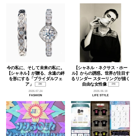
今の私に、そして未来の私に。
【シャネル・ネクサス・ホー
【シャネル】が贈る、永遠の絆
ル】からの誘惑。世界が注目す
を形にする「ブライダルフェ
るリンダー スターリングが描く
ア」
自由な女性像
PR
PR
2026.07.24
2026.06.18
FASHION
LIFE STYLE