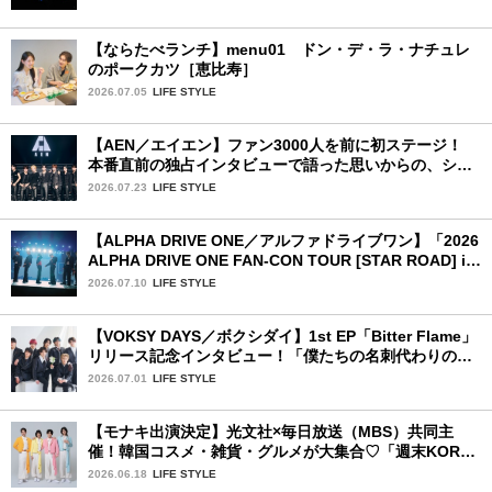
【ならたべランチ】menu01 ドン・デ・ラ・ナチュレ
のポークカツ［恵比寿］
2026.07.05
LIFE STYLE
【AEN／エイエン】ファン3000人を前に初ステージ！
本番直前の独占インタビューで語った思いからの、ショ
ーケース完全レポート！
2026.07.23
LIFE STYLE
【ALPHA DRIVE ONE／アルファドライブワン】「2026
ALPHA DRIVE ONE FAN-CON TOUR [STAR ROAD] in
YOKOHAMA」1日目詳細レポ【前編】
2026.07.10
LIFE STYLE
【VOKSY DAYS／ボクシダイ】1st EP「Bitter Flame」
リリース記念インタビュー！「僕たちの名刺代わりのよ
うなアルバム」
2026.07.01
LIFE STYLE
【モナキ出演決定】光文社×毎日放送（MBS）共同主
催！韓国コスメ・雑貨・グルメが大集合♡「週末KOREA
ハップルFES in 大阪」が開催
2026.06.18
LIFE STYLE