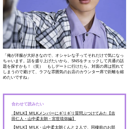
「俺が洋服が大好きなので、オシャレな子ってそれだけで気になっ
ちゃいます。話を盛り上げたいから、SNSをチェックして共通の話
題を探すかも！（笑） もしデートに行けたら、対面の席は照れて
しまうので避けて、ラフな雰囲気のお店のカウンター席で距離を縮
めたいですね」
合わせて読みたい
【M!LK】M!LKメンバーにギリギリ質問ぶつけてみた【吉
田仁人・山中柔太朗・宮世琉弥編】
【M!LK】M!LK・山中柔太朗くんと２人で、同棲前のお部