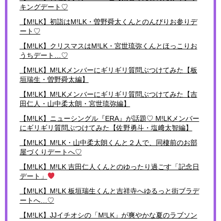
キングデート♡
【M!LK】初詣はM!LK・曽野舜太くんとのんびりお参りデ
ート♡
【M!LK】クリスマスはM!LK・宮世琉弥くんとほっこりお
うちデート…♡
【M!LK】M!LKメンバーにギリギリ質問ぶつけてみた【板
垣瑞生・曽野舜太編】
【M!LK】M!LKメンバーにギリギリ質問ぶつけてみた【吉
田仁人・山中柔太朗・宮世琉弥編】
【M!LK】ニューシングル『ERA』が話題♡ M!LKメンバー
にギリギリ質問ぶつけてみた【佐野勇斗・塩﨑太智編】
【M!LK】M!LK・山中柔太朗くんと２人で、同棲前のお部
屋づくりデートへ♡
【M!LK】M!LK 吉田仁人くんとのゆったり過ごす「記念日
デート」
【M!LK】M!LK 板垣瑞生くんと吉祥寺へゆるっと街ブラデ
ートへ…♡
【M!LK】JJイチオシの「M!LK」が爽やかな夏のラブソン