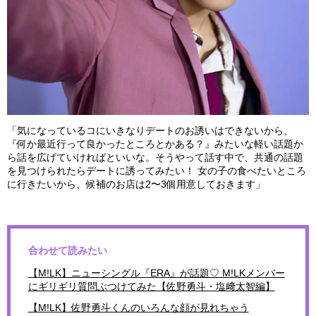
「気になっているコにいきなりデートのお誘いはできないから、
『何か最近行って良かったところとかある？』みたいな軽い話題か
ら話を広げていければといいな。そうやって話す中で、共通の話題
を見つけられたらデートに誘ってみたい！ 女の子の食べたいところ
に行きたいから、候補のお店は2〜3個用意しておきます」
合わせて読みたい
【M!LK】ニューシングル『ERA』が話題♡ M!LKメンバー
にギリギリ質問ぶつけてみた【佐野勇斗・塩﨑太智編】
【M!LK】佐野勇斗くんのいろんな顔が見れちゃう