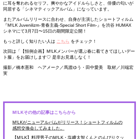
に耳を奪われるセリフ。爽やかなアイドルらしさと、俳優の匂いが
同居する「シネマティックアルバム」になっています。
またアルバムリリースに合わせ、自身が主演したショートフィルム
『M!LK Juvenilizm-青春主義-Special Short Film-』を渋谷 HUMAX
シネマにて3月7日〜15日の期間限定公開！
もっと詳しく知りたい人は
こちら
をチェック！
次回は「【恒例企画】M!LKメンバーが選ぶ春に着てきてほしいデー
ト服」をお届けします♡ 是非お見逃しなく！
撮影／橋本憲和 ヘアメーク／馬渡ゆう・田中愛美 取材／川端宏
実
M!LKその他の記事はこちらから
M!LKがニューアルバムがリリース！ショートフィルムの
感想交換会してみました。
【M!LK】料理男子のM!LK・塩﨑太智くんとのんびりクッ