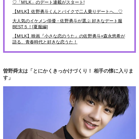
♡「M!LK」のデート連載がスタート!
【M!LK】佐野勇斗くんとバイクで二人乗りデートへ…♡
大人気のイケメン俳優・佐野勇斗が選ぶ 好きなデート服
BEST５！[夏服編]
【M!LK】映画『小さな恋のうた』の佐野勇斗×森永悠希が
語る、青春時代と好きな恋うた！
曽野舜太は「とにかくきっかけづくり！ 相手の懐に入りま
す」