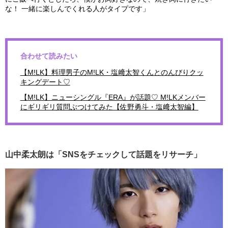
な！ 一緒に楽しんでくれる人がタイプです」
合わせて読みたい
【M!LK】料理男子のM!LK・塩﨑太智くんとのんびりクッ
キングデート♡
【M!LK】ニューシングル『ERA』が話題♡ M!LKメンバー
にギリギリ質問ぶつけてみた【佐野勇斗・塩﨑太智編】
山中柔太朗は「SNSをチェックして話題をリサーチ」