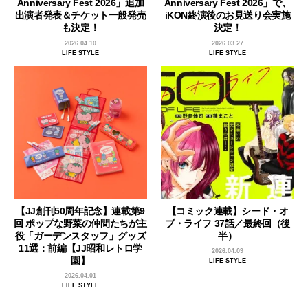
Anniversary Fest 2026」追加
Anniversary Fest 2026」で、
出演者発表＆チケット一般発売
iKON終演後のお見送り会実施
も決定！
決定！
2026.04.10
2026.03.27
LIFE STYLE
LIFE STYLE
【JJ創刊50周年記念】連載第9
【コミック連載】シード・オ
回 ポップな野菜の仲間たちが主
ブ・ライフ 37話／最終回（後
役「ガーデンスタッフ」グッズ
半）
11選：前編【JJ昭和レトロ学
2026.04.09
園】
LIFE STYLE
2026.04.01
LIFE STYLE