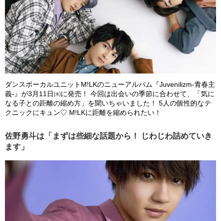
ダンスボーカルユニットM!LKのニューアルバム『Juvenilizm-青春主
義-』が3月11日㈬に発売！ 今回は出会いの季節に合わせて、「気に
なる子との距離の縮め方」を聞いちゃいました！ 5人の個性的なテ
クニックにキュン♡ M!LKに距離を縮められたい！
佐野勇斗は「まずは些細な話題から！ じわじわ詰めていき
ます」