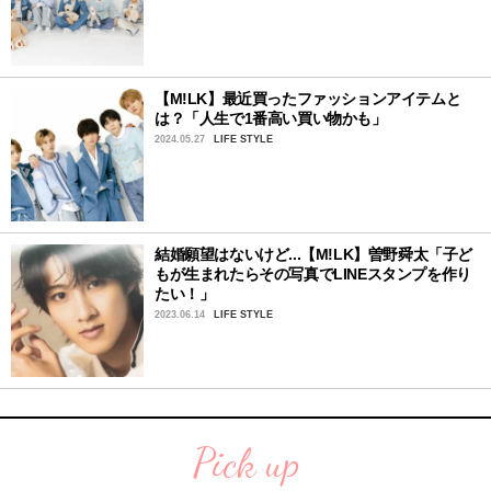
【M!LK】最近買ったファッションアイテムと
は？「人生で1番高い買い物かも」
2024.05.27
LIFE STYLE
結婚願望はないけど...【M!LK】曽野舜太「子ど
もが生まれたらその写真でLINEスタンプを作り
たい！」
2023.06.14
LIFE STYLE
Pick up