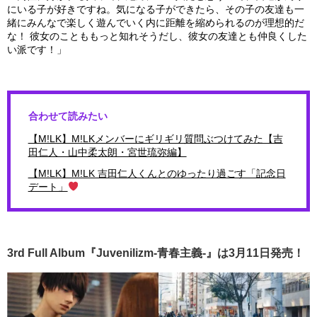
にいる子が好きですね。気になる子ができたら、その子の友達も一
緒にみんなで楽しく遊んでいく内に距離を縮められるのが理想的だ
な！ 彼女のことももっと知れそうだし、彼女の友達とも仲良くした
い派です！」
合わせて読みたい
【M!LK】M!LKメンバーにギリギリ質問ぶつけてみた【吉
田仁人・山中柔太朗・宮世琉弥編】
【M!LK】M!LK 吉田仁人くんとのゆったり過ごす「記念日
デート」
3rd Full Album『Juvenilizm-青春主義-』は3月11日発売！