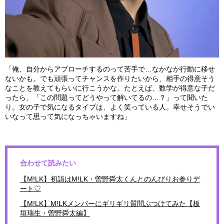
「俺、自分からアプローチするのって苦手で…なかなか行動に移せ
ないかも。でも頑張ってチャンスを作りたいから、相手の得意そう
なことを教えてもらいに行こうかな。たとえば、数学が得意な子だ
ったら、「この問題ってどうやって解いてるの…？」って聞いた
り。女の子で気になるタイプは、よく笑っている人。幸せそうでい
いなって思って気になっちゃいますね」
合わせて読みたい
【M!LK】初詣はM!LK・曽野舜太くんとのんびりお参りデ
ート♡
【M!LK】M!LKメンバーにギリギリ質問ぶつけてみた【板
垣瑞生・曽野舜太編】