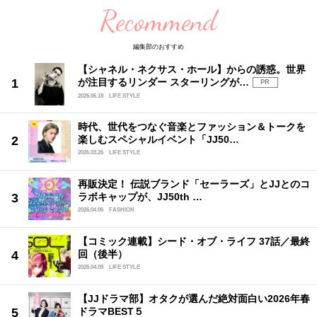
Recommend
編集部のおすすめ
【シャネル・ネクサス・ホール】からの誘惑。世界
が注目するリンダー スターリングが…
PR
2026.06.18
LIFE STYLE
時代、世代をつなぐ音楽とファッション＆トークを
楽しむスペシャルイベント「JJ50…
2026.03.26
LIFE STYLE
再販決定！ 伝説ブランド「セーラーズ」とJJとのコ
ラボキャップが、JJ50th …
2026.04.06
FASHION
【コミック連載】シード・オブ・ライフ 37話／最終
回（後半）
2026.04.09
LIFE STYLE
【JJドラマ部】オタクが選んだ絶対面白い2026年春
ドラマBEST５