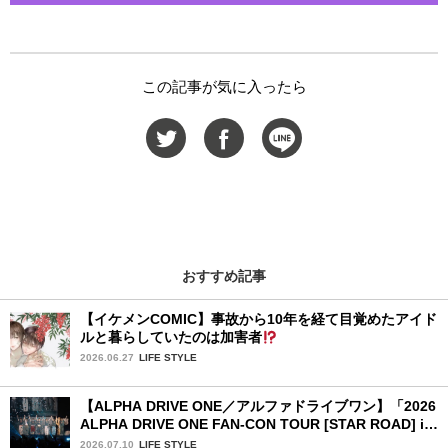
この記事が気に入ったら
おすすめ記事
【イケメンCOMIC】事故から10年を経て目覚めたアイド
ルと暮らしていたのは加害者
2026.06.27
LIFE STYLE
【ALPHA DRIVE ONE／アルファドライブワン】「2026
ALPHA DRIVE ONE FAN-CON TOUR [STAR ROAD] in
YOKOHAMA」1日目詳細レポ【後編】
2026.07.10
LIFE STYLE