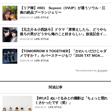
【リア韓】#001 Suyeon（VVUP）が通うソウル・江
南の絶品ブーランジェリー
2026.07.15
LIFE STYLE
【元之介＆小西詠斗】ドラマ「席替えしたら、どうやら
後ろの男がどうやら俺のこと好きらしい」放送記念イン
タビュー♡ 「自然と詠斗くんが可愛く見えたんです」
2026.08.05
LIFE STYLE
【TOMORROW X TOGETHER】「かわいいだけじゃダ
メですか？」カバーステージも♡「2026 TXT MOA
CON IN JAPAN」千葉公演2日目を詳細レポ【後編】
2026.06.03
LIFE STYLE
Recommended by
関連記事
【M!LK】ぬいぐるみとの撮影は「ちょっと照れ
くさかったです（笑）」
2024.05.27
LIFE STYLE